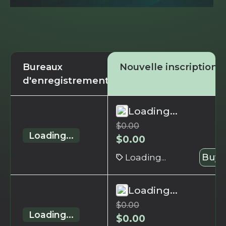
Bureaux
Nouvelle inscription
d'enregistrement
Loading...
$
0.00
Loading...
$
0.00
Loading...
Buy 
Loading...
$
0.00
Loading...
$
0.00