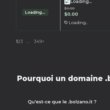
Loading...
$
0.00
Loading...
$
0.00
Loading...
1
2
3
...
349
>
Pourquoi un domaine .b
Qu'est-ce que le .bolzano.it ?