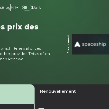
s
Blog
FR
Dark
s prix des
Advertisement
ter which Renewal prices
ther provider. This is often
 than Renewal
Renouvellement