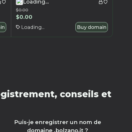
Loading...
$
0.00
$
0.00
in
Loading...
Buy domain
gistrement, conseils et
Puis-je enregistrer un nom de
domaine .bolzano.it ?