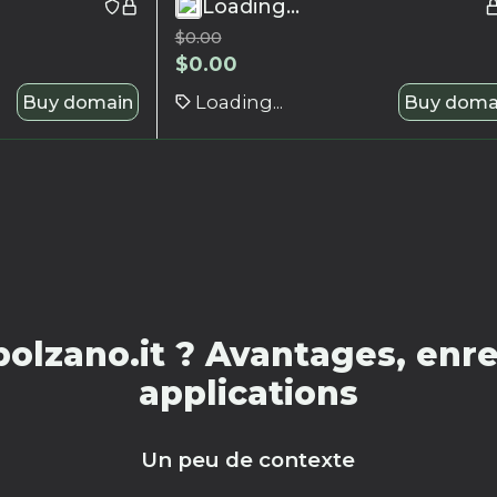
Loading...
$
0.00
$
0.00
Buy domain
Loading...
Buy doma
olzano.it ? Avantages, enre
applications
Un peu de contexte