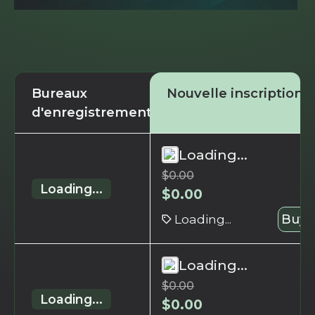
Bureaux
Nouvelle inscription
d'enregistrement
Loading...
$
0.00
Loading...
$
0.00
Loading...
Buy 
Loading...
$
0.00
Loading...
$
0.00