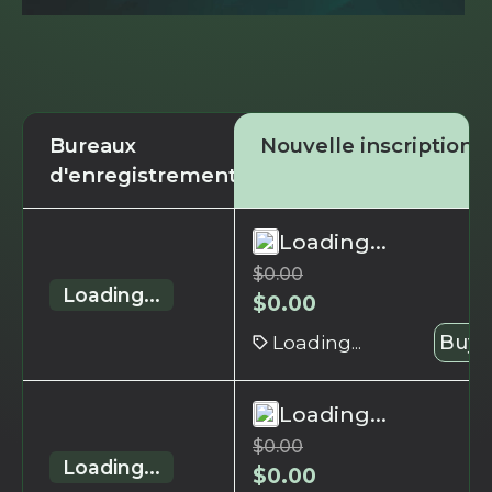
Bureaux
Nouvelle inscription
d'enregistrement
Loading...
$
0.00
Loading...
$
0.00
Loading...
Buy 
Loading...
$
0.00
Loading...
$
0.00