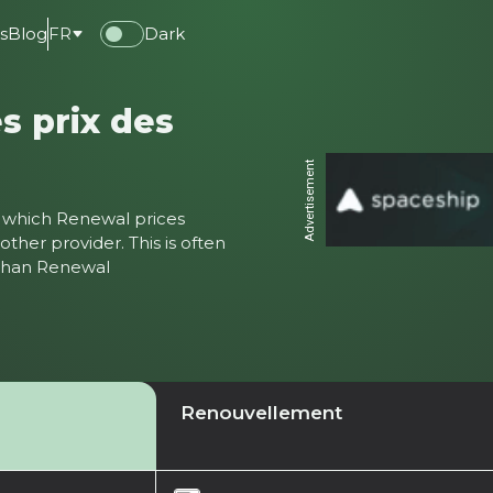
s
Blog
FR
Dark
s prix des
Advertisement
ter which Renewal prices
ther provider. This is often
 than Renewal
Renouvellement