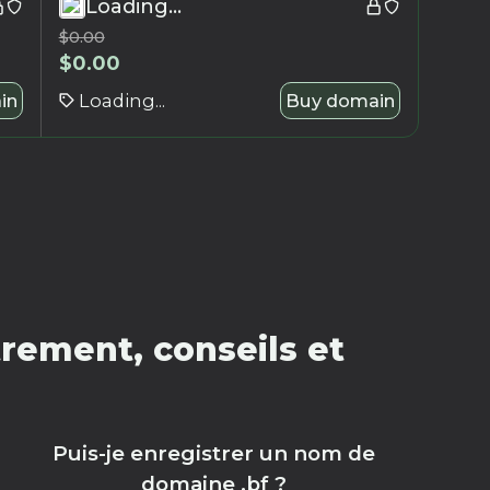
Loading...
$
0.00
$
0.00
in
Loading...
Buy domain
rement, conseils et
Puis-je enregistrer un nom de
domaine .bf ?