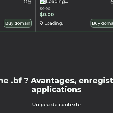
Loading...
$
0.00
$
0.00
Buy domain
Loading...
Buy doma
e .bf ? Avantages, enregist
applications
Un peu de contexte