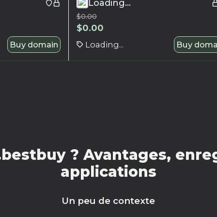
Loading...
$
0.00
$
0.00
Buy domain
Loading...
Buy doma
bestbuy ? Avantages, enreg
applications
Un peu de contexte