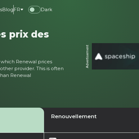
s
Blog
FR
Dark
s prix des
Advertisement
ter which Renewal prices
ther provider. This is often
 than Renewal
Renouvellement