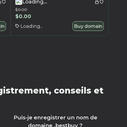
Loading...
$
0.00
$
0.00
in
Loading...
Buy domain
istrement, conseils et
Puis-je enregistrer un nom de
domaine .bestbuy ?