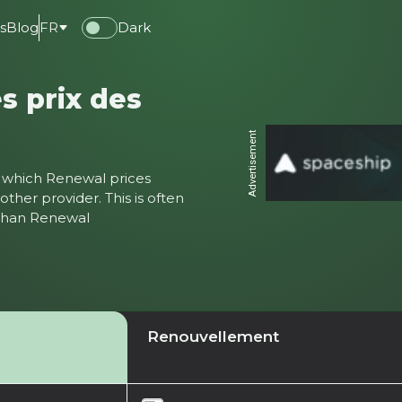
s
Blog
FR
Dark
s prix des
Advertisement
ter which Renewal prices
ther provider. This is often
 than Renewal
Renouvellement