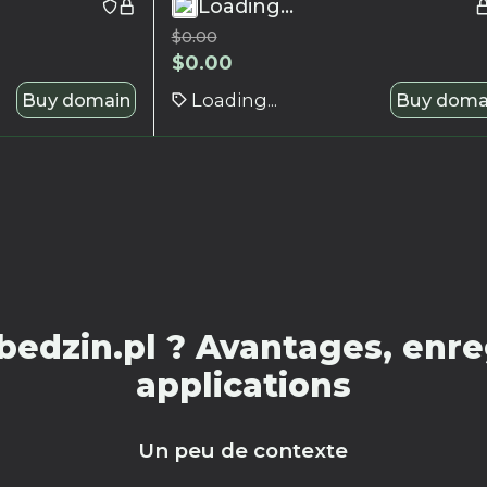
Loading...
$
0.00
$
0.00
Buy domain
Loading...
Buy doma
edzin.pl ? Avantages, enre
applications
Un peu de contexte