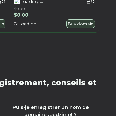
Loading...
$
0.00
$
0.00
in
Loading...
Buy domain
gistrement, conseils et
Puis-je enregistrer un nom de
domaine .bedzin.pl ?