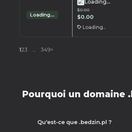
Loading...
$
0.00
Loading...
$
0.00
Loading...
1
2
3
...
349
>
Pourquoi un domaine .b
Qu'est-ce que .bedzin.pl ?