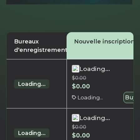
Bureaux
Nouvelle inscription
d'enregistrement
Loading...
$
0.00
Loading...
$
0.00
Loading...
Buy 
Loading...
$
0.00
Loading...
$
0.00