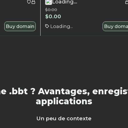
Loading...
$
0.00
$
0.00
Buy domain
Loading...
Buy doma
 .bbt ? Avantages, enregis
applications
Un peu de contexte