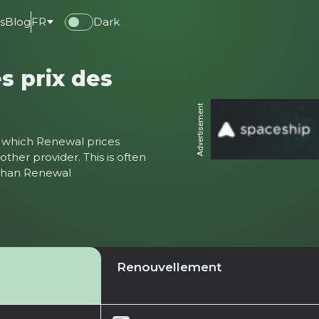
s
Blog
FR
Dark
s prix des
Advertisement
ter which Renewal prices
ther provider. This is often
 than Renewal
Renouvellement