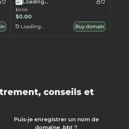
Loading...
$
0.00
$
0.00
in
Loading...
Buy domain
trement, conseils et
Puis-je enregistrer un nom de
domaine .bbt ?