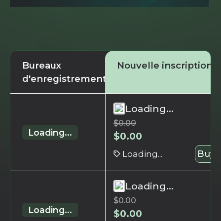
Bureaux
Nouvelle inscription
d'enregistrement
Loading...
$
0.00
Loading...
$
0.00
Loading...
Buy 
Loading...
$
0.00
Loading...
$
0.00