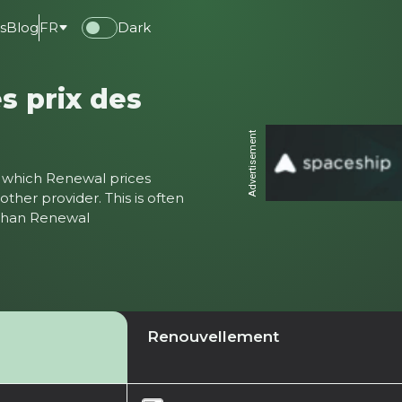
s
Blog
FR
Dark
s prix des
Advertisement
ter which Renewal prices
ther provider. This is often
 than Renewal
Renouvellement