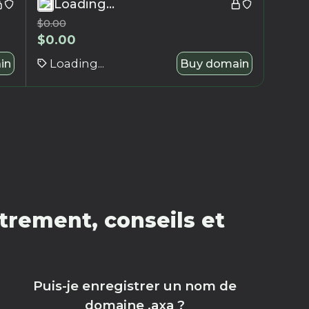
Loading...
$
0.00
$
0.00
in
Loading...
Buy domain
trement, conseils et
Puis-je enregistrer un nom de
domaine .axa ?