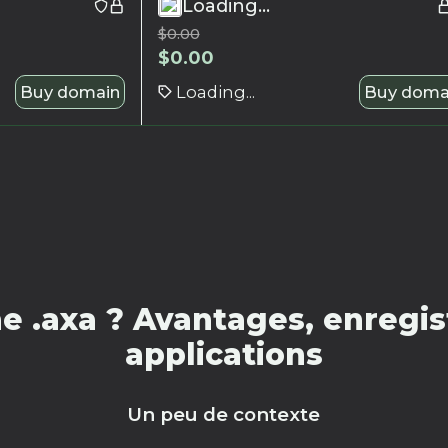
Loading...
$
0.00
$
0.00
Buy domain
Loading...
Buy doma
 .axa ? Avantages, enregis
applications
Un peu de contexte