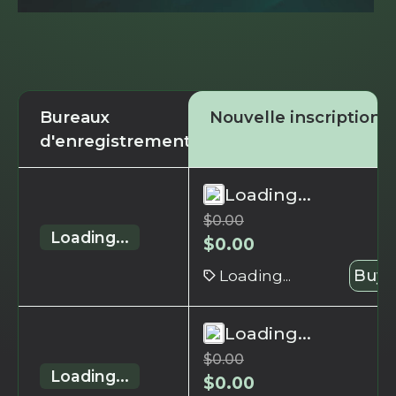
Bureaux
Nouvelle inscription
d'enregistrement
Loading...
$
0.00
Loading...
$
0.00
Loading...
Buy 
Loading...
$
0.00
Loading...
$
0.00