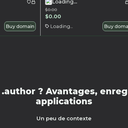
Loading...
$
0.00
$
0.00
Buy domain
Loading...
Buy doma
.author ? Avantages, enregi
applications
Un peu de contexte