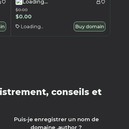
Loading...
$
0.00
$
0.00
in
Loading...
Buy domain
strement, conseils et
Puis-je enregistrer un nom de
domaine .author ?