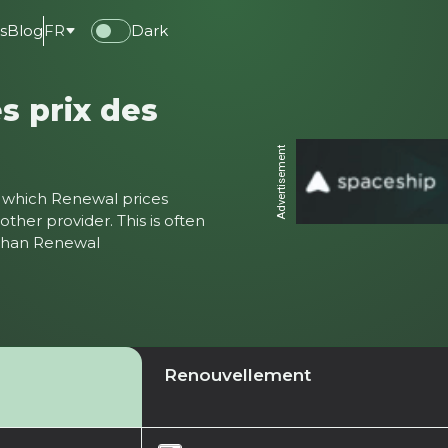
s
Blog
FR
Dark
s prix des
Advertisement
ter which Renewal prices
ther provider. This is often
 than Renewal
Renouvellement