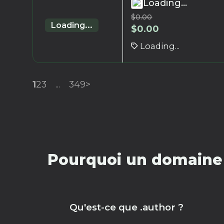
Loading...
$
0.00
Loading...
$
0.00
Loading...
1
2
3
...
349
>
Pourquoi un domaine 
Qu'est-ce que .author ?