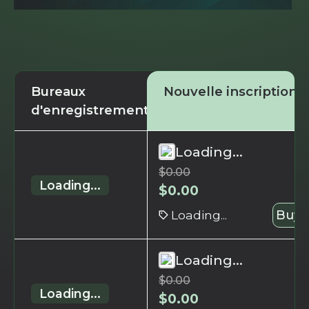
Bureaux
Nouvelle inscription
d'enregistrement
Loading...
$
0.00
Loading...
$
0.00
Loading...
Buy 
Loading...
$
0.00
Loading...
$
0.00