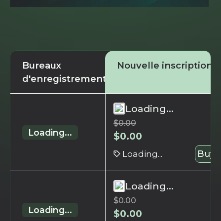
Bureaux
Nouvelle inscription
d'enregistrement
Loading...
$
0.00
Loading...
$
0.00
Loading...
Buy 
Loading...
$
0.00
Loading...
$
0.00