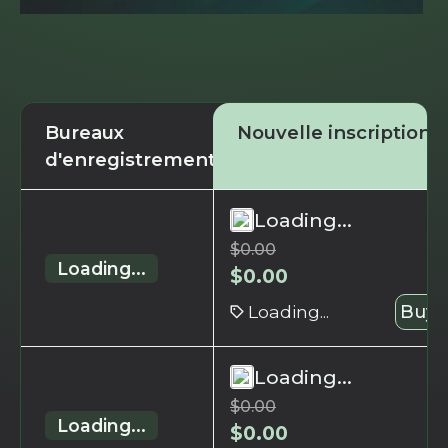
Bureaux
Nouvelle inscription
d'enregistrement
Loading...
$
0.00
Loading...
$
0.00
Loading...
Buy 
Loading...
$
0.00
Loading...
$
0.00