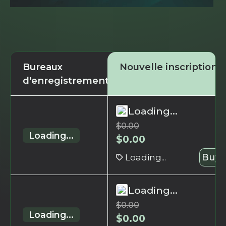
Bureaux
Nouvelle inscription
d'enregistrement
Loading...
$
0.00
Loading...
$
0.00
Loading...
Buy 
Loading...
$
0.00
Loading...
$
0.00