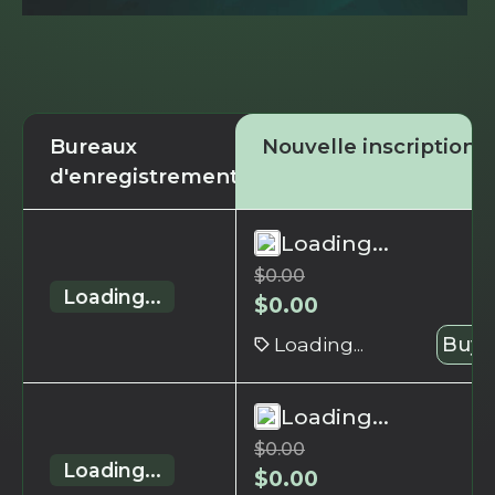
Bureaux
Nouvelle inscription
d'enregistrement
Loading...
$
0.00
Loading...
$
0.00
Loading...
Buy 
Loading...
$
0.00
Loading...
$
0.00