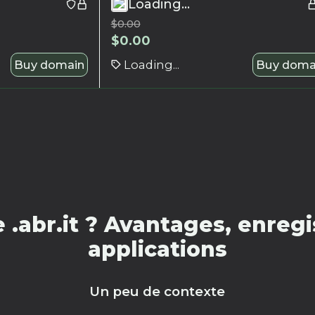
Loading...
$
0.00
$
0.00
Buy domain
Loading...
Buy doma
.abr.it ? Avantages, enregi
applications
Un peu de contexte