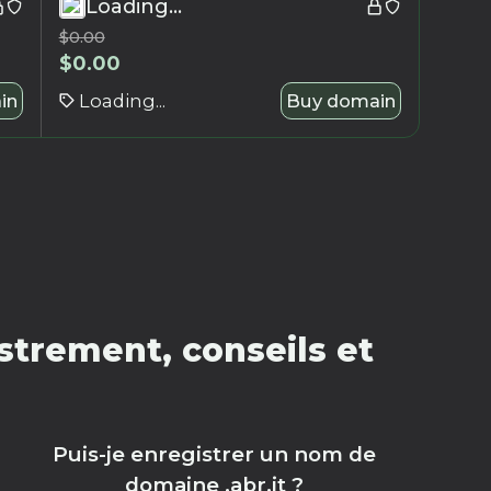
Loading...
$
0.00
$
0.00
in
Loading...
Buy domain
strement, conseils et
Puis-je enregistrer un nom de
domaine .abr.it ?