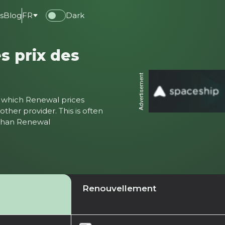
s
Blog
FR
Dark
s prix des
Advertisement
ter which Renewal prices
ther provider. This is often
 than Renewal
Renouvellement