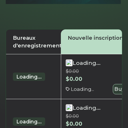
Bureaux
Nouvelle inscription
d'enregistrement
Loading...
$
0.00
Loading...
$
0.00
Loading...
Buy 
Loading...
$
0.00
Loading...
$
0.00