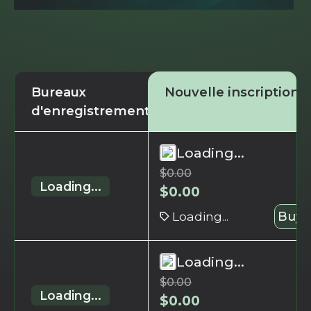
Bureaux
Nouvelle inscription
d'enregistrement
Loading...
$
0.00
Loading...
$
0.00
Loading...
Buy 
Loading...
$
0.00
Loading...
$
0.00