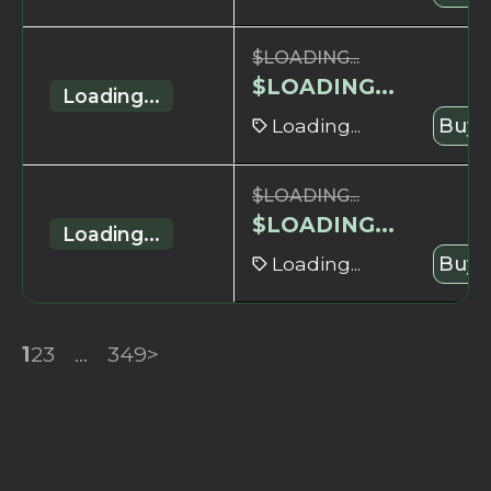
$
LOADING...
$
LOADING...
Loading...
Loading...
Buy 
$
LOADING...
$
LOADING...
Loading...
Loading...
Buy 
1
2
3
...
349
>