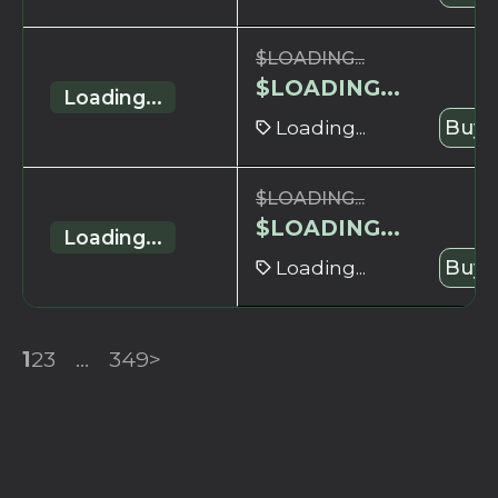
$
LOADING...
$
LOADING...
Loading...
Loading...
Buy 
$
LOADING...
$
LOADING...
Loading...
Loading...
Buy 
1
2
3
...
349
>