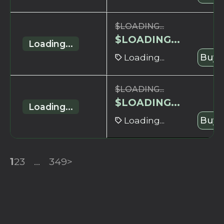
$
LOADING...
$
LOADING...
Loading...
Loading...
Buy 
$
LOADING...
$
LOADING...
Loading...
Loading...
Buy 
1
2
3
...
349
>