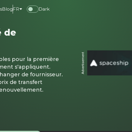
s
Blog
FR
Dark
é de
Advertisement
ables pour la première
ment s'appliquent.
changer de fournisseur.
rix de transfert
renouvellement.