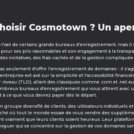
hoisir Cosmotown ? Un aper
'œil de certains grands bureaux d'enregistrement, mais il s
nnu pour ses prix raisonnables et son engagement à la tran
es incitatives, des frais cachés et de la gestion compliqué
as seulement d'offrir l'enregistrement de domaines - il s'ag
reprise est axé sur la simplicité et l'accessibilité financière
niveau (TLD), allant des classiques comme .com et .net aux
mbreux bureaux d'enregistrement qui vous attirent avec un
t à ce que vous devrez payer dès le départ.
 un groupe diversifié de clients, des utilisateurs individuels
ché où tout le monde essaie de vous vendre des suppléme
aient vraiment que leurs clients soient heureux. Leur plat
aviguer qui se concentre sur la gestion de vos domaines san