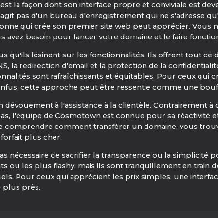
 la façon dont son interface propre et conviviale est dev
s'agit pas d'un bureau d'enregistrement qui ne s'adresse q
sonne qui crée son premier site web peut apprécier. Vous ne
us avez besoin pour lancer votre domaine et le faire fonct
s qu'ils lésinent sur les fonctionnalités. Ils offrent tout 
, la redirection d'email et la protection de la confidentiali
onnalités sont rafraîchissants et équitables. Pour ceux qui c
nfus, cette approche peut être ressentie comme une bouffée
 dévouement à l'assistance à la clientèle. Contrairement 
 bas, l'équipe de Cosmotown est connue pour sa réactivité 
 comprendre comment transférer un domaine, vous trouv
orfait plus cher.
s nécessaire de sacrifier la transparence ou la simplicité
nts ou les plus flashy, mais ils sont tranquillement en train
s. Pour ceux qui apprécient les prix simples, une interface f
 plus près.