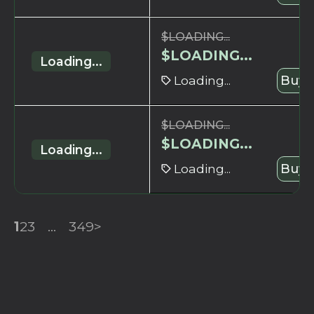
$
LOADING...
$
LOADING...
Loading...
Loading...
Buy 
$
LOADING...
$
LOADING...
Loading...
Loading...
Buy 
1
2
3
...
349
>