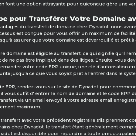
n font une option attrayante pour quiconque gère une vari
ape pour Transférer Votre Domaine a
avantages du transfert de domaine chez Dynadot, nous avon
essus est conçue pour vous offrir un maximum de facilité et
squ'à assurer que votre domaine est déverrouillé et prêt à ê
 domaine est éligible au transfert, ce qui signifie qu'il re
t de ne pas être impliqué dans des litiges. Ensuite, vous de
 demander votre code EPP unique, une clé d'autorisation cru
rité jusqu'à ce que vous soyez prêt à l'entrer dans le sys
de EPP, rendez-vous sur le site de Dynadot pour commence
é; il vous suffit d' entrer le nom de domaine et le code EPP 
 transfert via un email envoyé à votre adresse email enregis
entement maximum.
transfert avec votre précédent registraire s'ils prennent c
ins chez Dynadot, le transfert étant généralement complét
nadot est disponible pour répondre à toute préoccupation