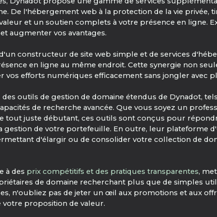
les, Dynadot propose une gamme de services supplémentai
. De l'hébergement web à la protection de la vie privée, tir
valeur et un soutien complets à votre présence en ligne.
et augmenter vos avantages.
 d'un constructeur de site web simple et de services d'h
 présence en ligne au même endroit. Cette synergie non se
er vos efforts numériques efficacement sans jongler avec p
 des outils de gestion de domaine étendus de Dynadot, tels
 capacités de recherche avancée. Que vous soyez un profes
 tout juste débutant, ces outils sont conçus pour répondr
 la gestion de votre portefeuille. En outre, leur plateforme
mettant d'élargir ou de consolider votre collection de do
ée à des
prix compétitifs et des pratiques transparentes
, me
riétaires de domaine recherchant plus que de simples utili
ces, n'oubliez pas de jeter un œil aux promotions et aux off
votre proposition de valeur.