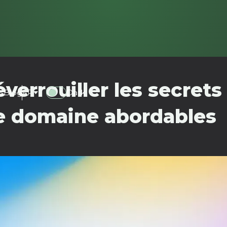
verrouiller les secrets
s
Blog
FR
Dark
de domaine abordables