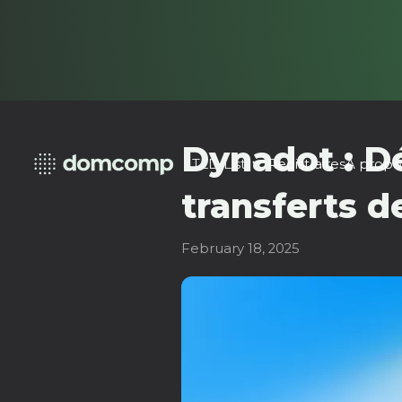
Dynadot : Dé
TLD List
Registraires
À propo
transferts 
February 18, 2025