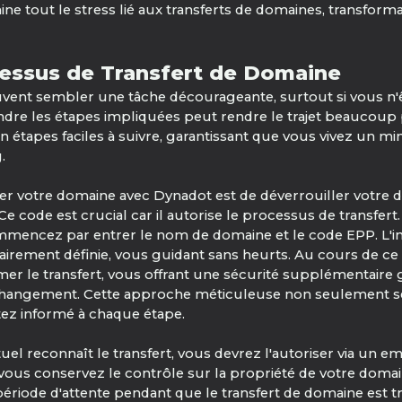
e tout le stress lié aux transferts de domaines, transforma
essus de Transfert de Domaine
ent sembler une tâche décourageante, surtout si vous n'êt
e les étapes impliquées peut rendre le trajet beaucoup pl
étapes faciles à suivre, garantissant que vous vivez un m
.
er votre domaine avec Dynadot est de déverrouiller votre d
Ce code est crucial car il autorise le processus de transfert
mencez par entrer le nom de domaine et le code EPP. L'in
lairement définie, vous guidant sans heurts. Au cours de c
rmer le transfert, vous offrant une sécurité supplémentair
 le changement. Cette approche méticuleuse non seulement s
ez informé à chaque étape.
tuel reconnaît le transfert, vous devrez l'autoriser via un e
vous conservez le contrôle sur la propriété de votre domain
 période d'attente pendant que le transfert de domaine est t