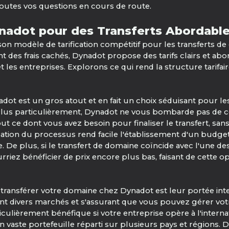
outes vos questions en cours de route.
nadot pour des Transferts Abordable
 son modèle de tarification compétitif pour les transferts d
t des frais cachés, Dynadot propose des tarifs clairs et abo
et les entreprises. Explorons ce qui rend la structure tarifa
dot est un gros atout et en fait un choix séduisant pour le
. Plus particulièrement, Dynadot ne vous bombarde pas de 
ut ce dont vous avez besoin pour finaliser le transfert, san
ation du processus rend facile l'établissement d'un budget e
 De plus, si le transfert de domaine coïncide avec l'une de
riez bénéficier de prix encore plus bas, faisant de cette o
e transférer votre domaine chez Dynadot est leur portée int
 divers marchés et s'assurant que vous pouvez gérer votr
iculièrement bénéfique si votre entreprise opère à l'interna
 vaste portefeuille réparti sur plusieurs pays et régions. D