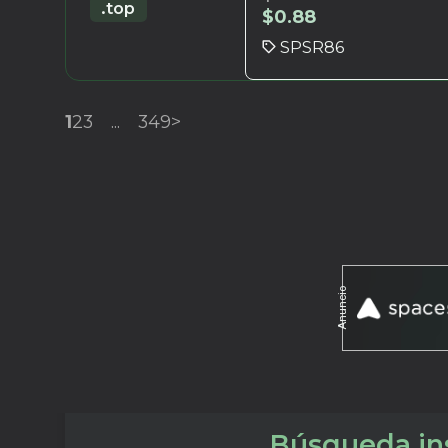
.top
$
0.88
SPSR86
1
2
3
...
349
>
Anuncio
Búsqueda ins