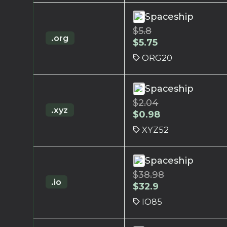
Spaceship
$
5.8
.org
$
5.75
ORG20
Spaceship
$
2.04
.xyz
$
0.98
XYZ52
Spaceship
$
38.98
.io
$
32.9
IO85