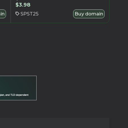
$
3.98
SPST25
Buy domain
in