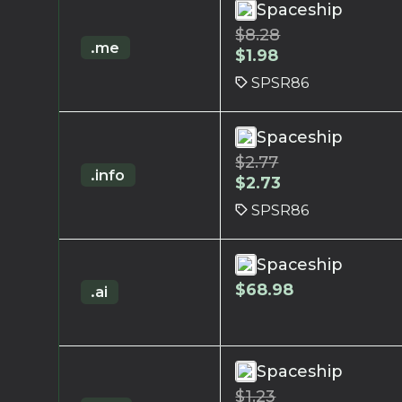
Spaceship
$
8.28
.me
$
1.98
SPSR86
Spaceship
$
2.77
.info
$
2.73
SPSR86
Spaceship
$
68.98
.ai
Spaceship
$
1.23