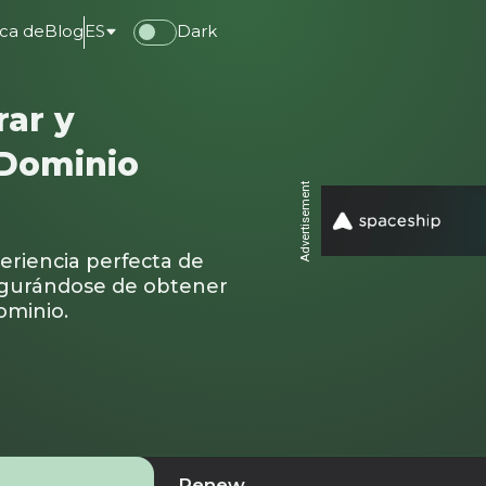
ca de
Blog
ES
Dark
ar y
Dominio
Advertisement
eriencia perfecta de
egurándose de obtener
ominio.
Renew