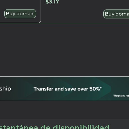
$
3.17
Buy domain
Buy doma
tantánea de disponibilidad