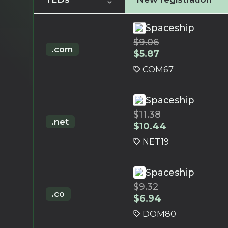
Spaceship
$
9.06
.com
$
5.87
COM67
Spaceship
$
11.38
.net
$
10.44
NET19
Spaceship
$
9.32
.co
$
6.94
DOM80