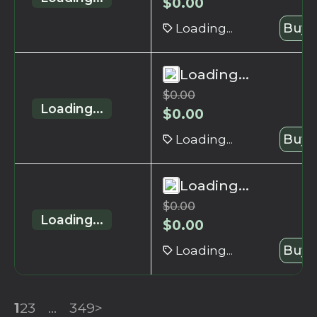
$
0.00
Loading...
Buy 
Loading...
$
0.00
Loading...
$
0.00
Loading...
Buy 
Loading...
$
0.00
Loading...
$
0.00
Loading...
Buy 
1
2
3
...
349
>