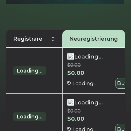
Registrare
Neuregistrierung
Loading...
$
0.00
Loading...
$
0.00
Loading...
Buy 
Loading...
$
0.00
Loading...
$
0.00
Loading...
Buy 