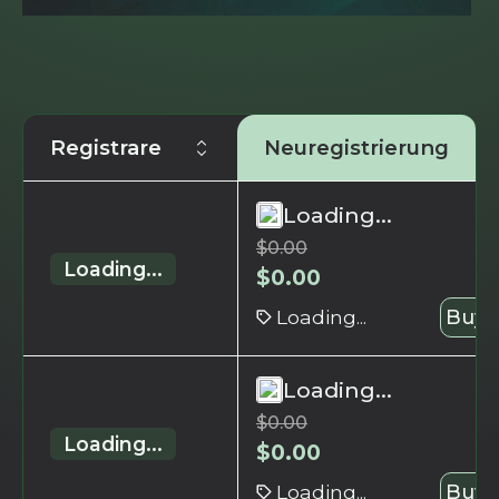
Registrare
Neuregistrierung
Loading...
$
0.00
Loading...
$
0.00
Loading...
Buy 
Loading...
$
0.00
Loading...
$
0.00
Loading...
Buy 