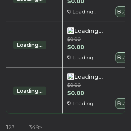
$
0.00
Loading...
Buy 
Loading...
$
0.00
Loading...
$
0.00
Loading...
Buy 
Loading...
$
0.00
Loading...
$
0.00
Loading...
Buy 
1
2
3
...
349
>