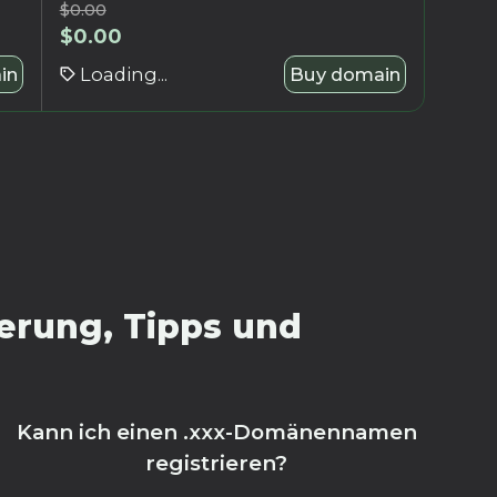
$
0.00
$
0.00
in
Loading...
Buy domain
erung, Tipps und
Kann ich einen .xxx-Domänennamen
registrieren?