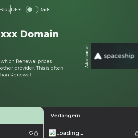
Blog
DE
Dark
.xxx Domain
Advertisement
ter which Renewal prices
ther provider. This is often
 than Renewal
Verlängern
Loading...