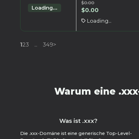
$
0.00
Loading...
$
0.00
Loading...
1
2
3
...
349
>
Warum eine .xxx
Was ist .xxx?
Die .xxx-Domäne ist eine generische Top-Level-