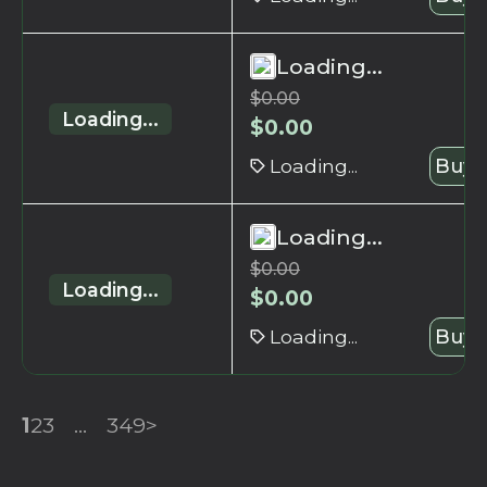
Loading...
$
0.00
Loading...
$
0.00
Loading...
Buy 
Loading...
$
0.00
Loading...
$
0.00
Loading...
Buy 
1
2
3
...
349
>