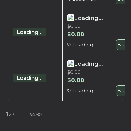
Loading...
$
0.00
Loading...
$
0.00
Loading...
Buy 
Loading...
$
0.00
Loading...
$
0.00
Loading...
Buy 
1
2
3
...
349
>