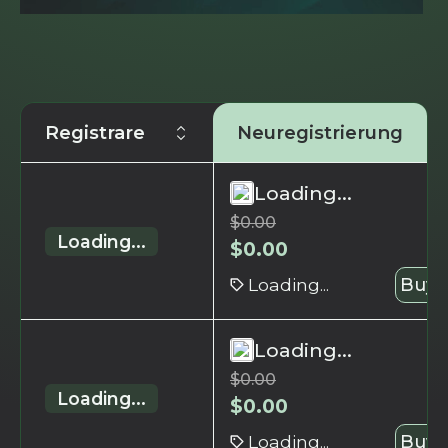
Registrare
Neuregistrierung
Loading...
$
0.00
Loading...
$
0.00
Loading...
Buy 
Loading...
$
0.00
Loading...
$
0.00
Loading...
Buy 