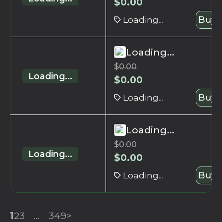
$
0.00
Loading...
Buy 
Loading...
$
0.00
Loading...
$
0.00
Loading...
Buy 
Loading...
$
0.00
Loading...
$
0.00
Loading...
Buy 
1
2
3
...
349
>