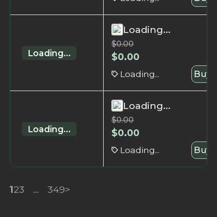
Loading...
$
0.00
Loading...
$
0.00
Loading...
Buy 
Loading...
$
0.00
Loading...
$
0.00
Loading...
Buy 
1
2
3
...
349
>