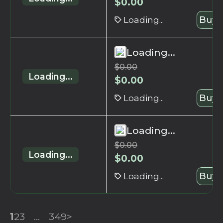
$
0.00
Loading...
Buy 
Loading...
$
0.00
Loading...
$
0.00
Loading...
Buy 
Loading...
$
0.00
Loading...
$
0.00
Loading...
Buy 
1
2
3
...
349
>