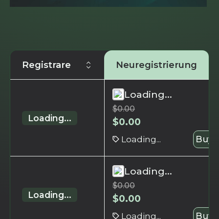
Registrare
Neuregistrierung
Loading...
$
0.00
Loading...
$
0.00
Loading...
Buy 
Loading...
$
0.00
Loading...
$
0.00
Loading...
Buy 