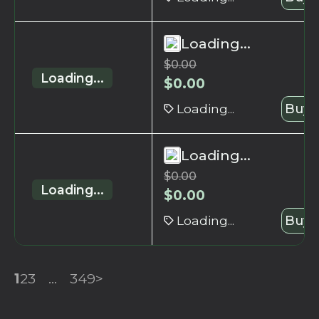
Loading...
$
0.00
Loading...
$
0.00
Loading...
Buy 
Loading...
$
0.00
Loading...
$
0.00
Loading...
Buy 
1
2
3
...
349
>