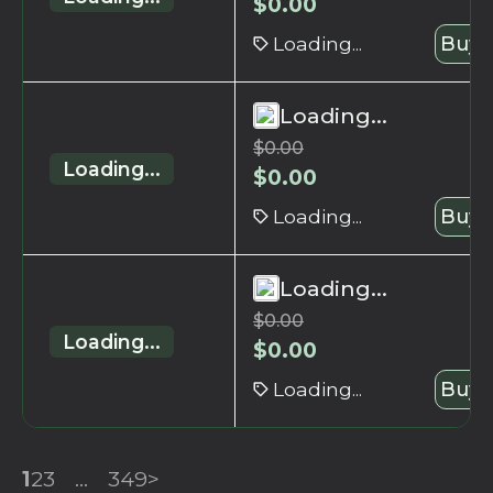
$
0.00
Loading...
Buy 
Loading...
$
0.00
Loading...
$
0.00
Loading...
Buy 
Loading...
$
0.00
Loading...
$
0.00
Loading...
Buy 
1
2
3
...
349
>