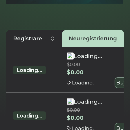
Registrare
Neuregistrierung
Loading...
$
0.00
Loading...
$
0.00
Loading...
Buy 
Loading...
$
0.00
Loading...
$
0.00
Loading...
Buy 