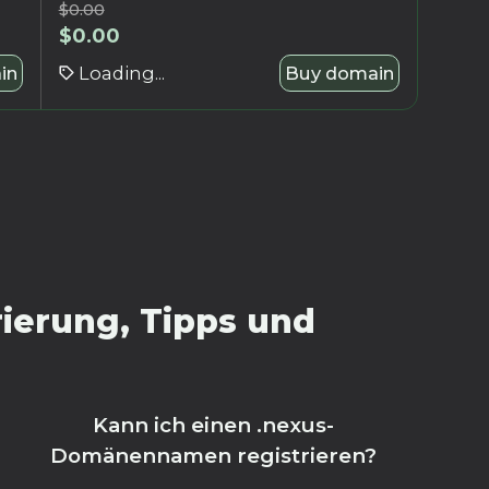
$
0.00
$
0.00
in
Loading...
Buy domain
ierung, Tipps und
Kann ich einen .nexus-
Domänennamen registrieren?