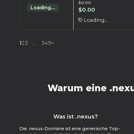
$
0.00
Loading...
$
0.00
Loading...
1
2
3
...
349
>
Warum eine .nexu
Was ist .nexus?
Die .nexus-Domäne ist eine generische Top-