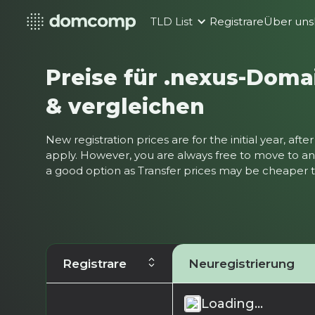
TLD List
Registrare
Über uns
Preise für .nexus-Dom
& vergleichen
New registration prices are for the initial year, af
apply. However, you are always free to move to ano
a good option as Transfer prices may be cheaper
Registrare
Neuregistrierung
Loading...