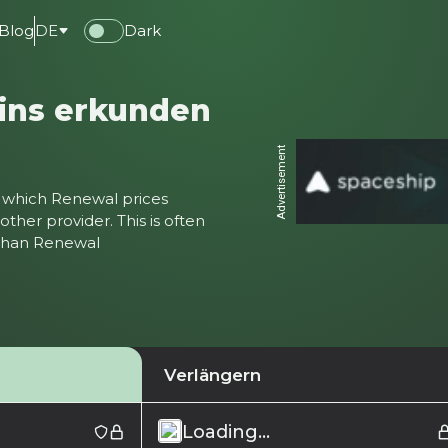
Blog
DE
Dark
ains erkunden
Advertisement
ter which Renewal prices
ther provider. This is often
 than Renewal
Verlängern
Loading...