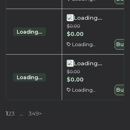
Loading...
$
0.00
Loading...
$
0.00
Loading...
Buy 
Loading...
$
0.00
Loading...
$
0.00
Loading...
Buy 
1
2
3
...
349
>