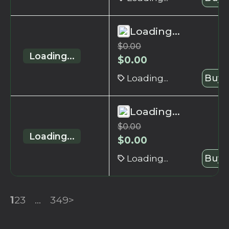
Loading...
$
0.00
Loading...
$
0.00
Loading...
Buy 
Loading...
$
0.00
Loading...
$
0.00
Loading...
Buy 
1
2
3
...
349
>