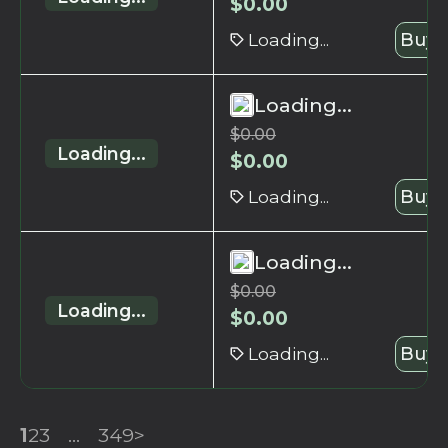
$
0.00
Loading...
Buy 
Loading...
$
0.00
Loading...
$
0.00
Loading...
Buy 
Loading...
$
0.00
Loading...
$
0.00
Loading...
Buy 
1
2
3
...
349
>