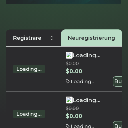
Registrare
Neuregistrierung
Loading...
$
0.00
Loading...
$
0.00
Loading...
Buy 
Loading...
$
0.00
Loading...
$
0.00
Loading...
Buy 