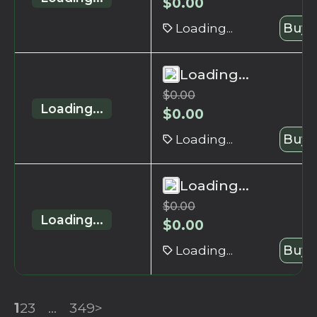
$
0.00
Loading...
Buy 
Loading...
$
0.00
Loading...
$
0.00
Loading...
Buy 
Loading...
$
0.00
Loading...
$
0.00
Loading...
Buy 
1
2
3
...
349
>