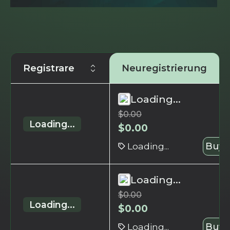
Registrare
Neuregistrierung
Loading...
$
0.00
Loading...
$
0.00
Loading...
Buy 
Loading...
$
0.00
Loading...
$
0.00
Loading...
Buy 