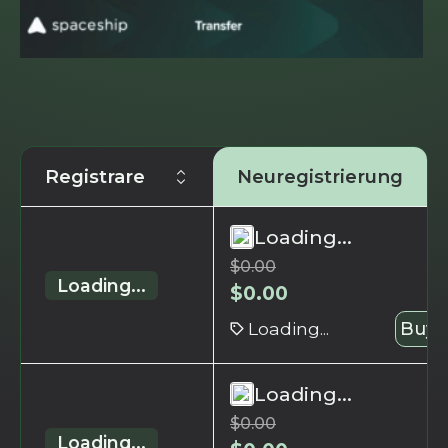
Registrare
Neuregistrierung
Loading...
$
0.00
Loading...
$
0.00
Loading...
Buy 
Loading...
$
0.00
Loading...