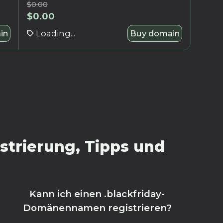
$
0.00
$
0.00
in
Loading...
Buy domain
strierung, Tipps und
Kann ich einen .blackfriday-
Domänennamen registrieren?