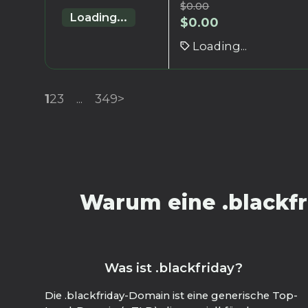
$
0.00
Loading...
$
0.00
Loading...
1
2
3
...
349
>
Warum eine .blackfr
Was ist .blackfriday?
Die .blackfriday-Domain ist eine generische Top-