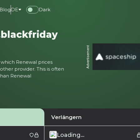
Blog
DE
Dark
.blackfriday
Advertisement
ter which Renewal prices
ther provider. This is often
 than Renewal
Verlängern
Loading...