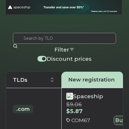
Filter
Discount prices
New registration
TLDs
Spaceship
$
9.06
.com
$
5.87
COM67
Buy 