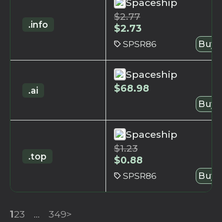
Spaceship
$
2.77
.info
$
2.73
SPSR86
Buy 
Spaceship
$
68.98
.ai
Buy 
Spaceship
$
1.23
.top
$
0.88
SPSR86
Buy 
1
2
3
...
349
>