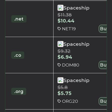
Spaceship
$
11.38
.net
$
10.44
NET19
Buy 
Spaceship
$
9.32
.co
$
6.94
DOM80
Buy 
Spaceship
$
5.8
.org
$
5.75
ORG20
Buy 