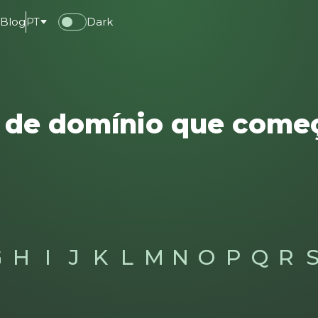
e
Blog
PT
Dark
 de domínio que com
G
H
I
J
K
L
M
N
O
P
Q
R