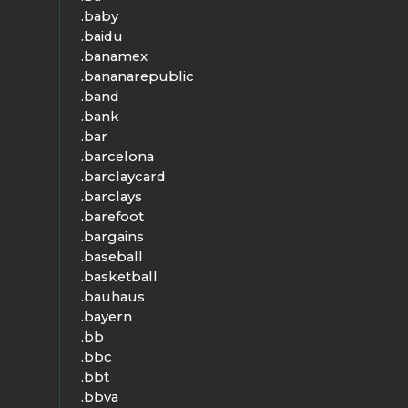
.baby
.baidu
.banamex
.bananarepublic
.band
.bank
.bar
.barcelona
.barclaycard
.barclays
.barefoot
.bargains
.baseball
.basketball
.bauhaus
.bayern
.bb
.bbc
.bbt
.bbva