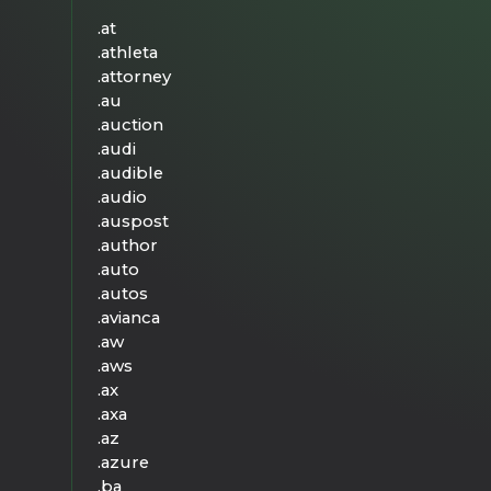
.at
.athleta
.attorney
.au
.auction
.audi
.audible
.audio
.auspost
.author
.auto
.autos
.avianca
.aw
.aws
.ax
.axa
.az
.azure
.ba