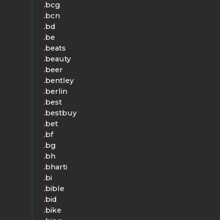
.bcg
.bcn
.bd
.be
.beats
.beauty
.beer
.bentley
.berlin
.best
.bestbuy
.bet
.bf
.bg
.bh
.bharti
.bi
.bible
.bid
.bike