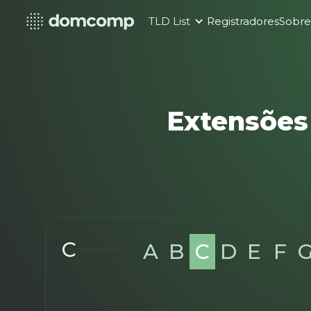
TLD List
Registradores
Sobr
Extensões
C
A
B
C
D
E
F