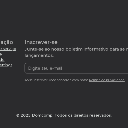
 considere
.care
,
.credit
,
domínios serve para promove
s.
online.
mação
Inscrever-se
e serviço
Junte-se ao nosso boletim informativo para se 
de
lançamentos.
ade
ettings
Ao se inscrever, você concorda com nosso
Política de privacidade.
© 2025 Domcomp. Todos os direitos reservados.