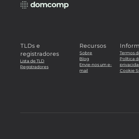
marcação online. Para uma lista completa,
.cooking
,
.camera
, e
.christmas
, entre outro
TLDs e
Recursos
Infor
Sobre
Termos d
registradores
Blog
Política 
Lista de TLD
Envie-nos um e-
privacid
Registradores
mail
Cookie S