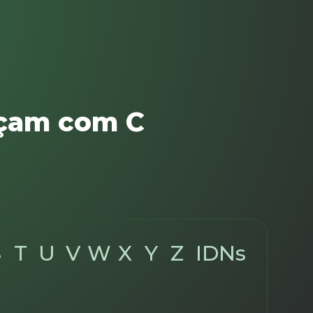
eçam com C
S
T
U
V
W
X
Y
Z
IDNs