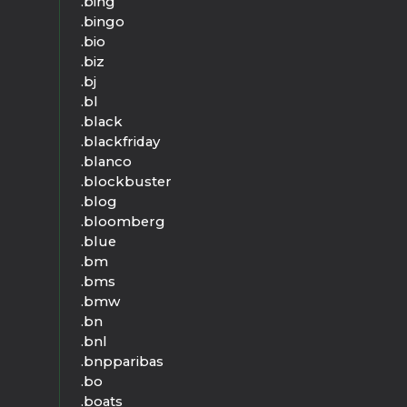
.bing
.bingo
.bio
.biz
.bj
.bl
.black
.blackfriday
.blanco
.blockbuster
.blog
.bloomberg
.blue
.bm
.bms
.bmw
.bn
.bnl
.bnpparibas
.bo
.boats