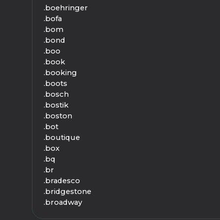
.boehringer
.bofa
.bom
.bond
.boo
.book
.booking
.boots
.bosch
.bostik
.boston
.bot
.boutique
.box
.bq
.br
.bradesco
.bridgestone
.broadway